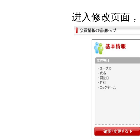
进入修改页面，