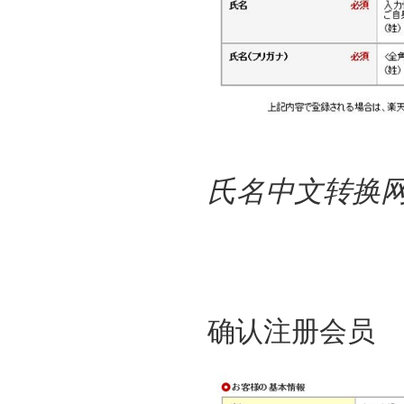
氏名中文转换
确认注册会员