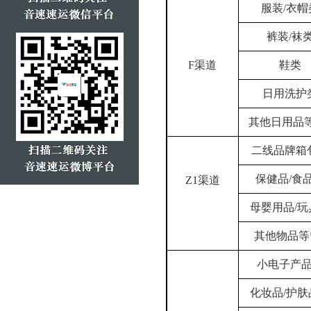
服装
/
衣帽
裤装
/
袜
F
渠道
鞋类
日用洗护
其他日用品
二线品牌箱
保健品
/
食
Z1
渠道
母婴用品
/
玩
其他物品等
小电子产
化妆品
/
护肤