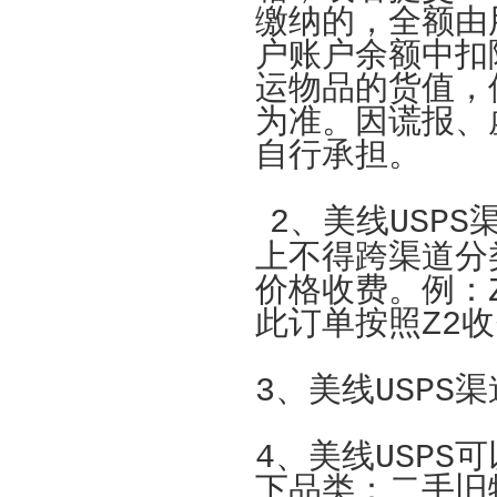
缴纳的，全额由
户账户余额中扣
运物品的货值，
为准。
因谎报、
自行承担。
2、美线USP
上不得跨渠道分
价格收费。例：
此订单按照
Z2
3、美线USPS
4、美线USPS
下品类
：
二手旧