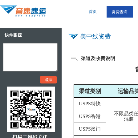
首页
资费查询
快件跟踪
美中线资费
一、渠道及收费说明
汇率：1
渠道类别
运输品
USPS
特快
不限品类
USPS
香港
混装
USPS
澳门