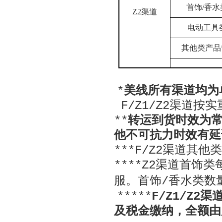
首饰
/
香水
Z2
渠道
电动工具
其他类产品
*
美线所有渠道均为
F/Z1/Z2渠道按
**
转运到货时效为常
他不可抗力时效有延
***F/
Z2渠道其他
****Z2渠道首饰
服。首饰/香水类数
***
**
F/Z1/Z
及税金缴纳，全额由