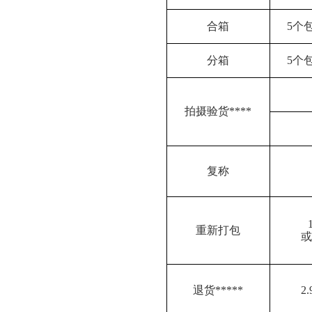
合箱
5
个
分箱
5
个
拍摄验货
****
复称
重新打包
或
退货
*****
2.