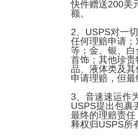
快件赠送2
00
美
额。
2
、
USPS
对一
任何理赔申请；
等；金、银、白
首饰；其他珍贵
品、液体类及其
申请理赔，但最
3
、音速速运作
USPS
提出包裹
最终的理赔责任
释权归
USPS
所