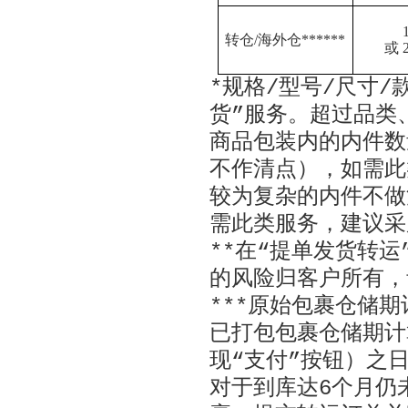
转仓
/
海外仓
******
或
2
*
规格
/
型号
/
尺寸
/
货
”
服务。超过品类
商品包装内的内件数
不作清点），如需此
较为复杂的内件不做
需此类服务，建议采
**
在
“
提单发货转运
的风险归客户所有，
***
原始包裹仓储期
已打包包裹仓储期计
现“支付”按钮）之
对于到库达
6
个月仍