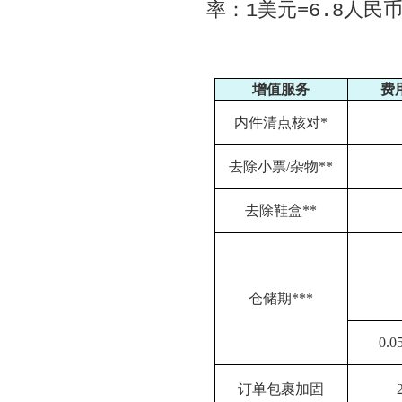
率：1美元=6.8人民
增值服务
费
内件清点核对
*
去除小票
/
杂物
**
去除鞋盒
**
仓储期
***
0.0
订单包裹加固